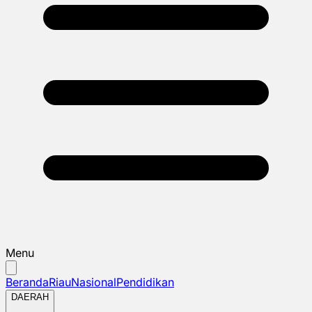
Menu
Beranda
Riau
Nasional
Pendidikan
DAERAH