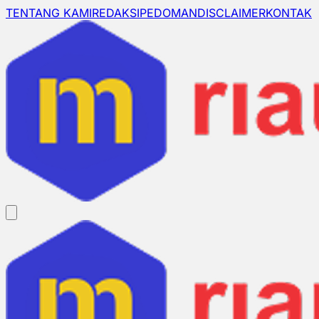
TENTANG KAMI
REDAKSI
PEDOMAN
DISCLAIMER
KONTAK