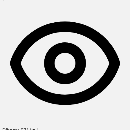
Dibaca:
974
kali