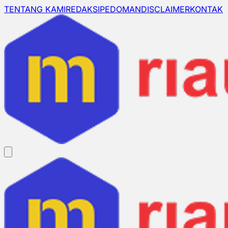
TENTANG KAMI
REDAKSI
PEDOMAN
DISCLAIMER
KONTAK