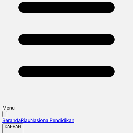
Menu
Beranda
Riau
Nasional
Pendidikan
DAERAH