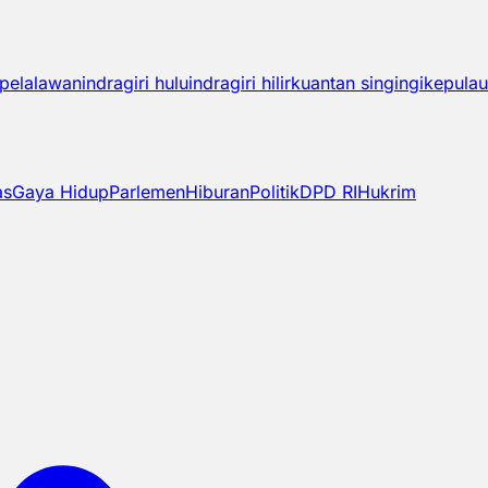
pelalawan
indragiri hulu
indragiri hilir
kuantan singingi
kepulau
as
Gaya Hidup
Parlemen
Hiburan
Politik
DPD RI
Hukrim