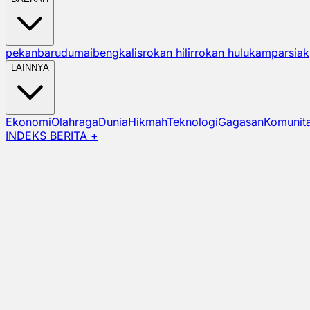
pekanbaru
dumai
bengkalis
rokan hilir
rokan hulu
kampar
siak
LAINNYA
Ekonomi
Olahraga
Dunia
Hikmah
Teknologi
Gagasan
Komunit
INDEKS BERITA +