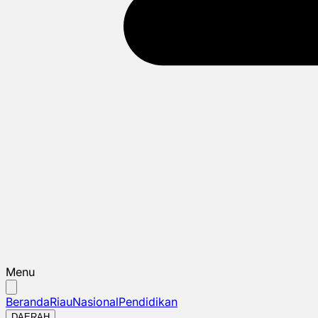
Menu
Beranda
Riau
Nasional
Pendidikan
DAERAH