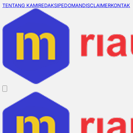
TENTANG KAMI
REDAKSI
PEDOMAN
DISCLAIMER
KONTAK