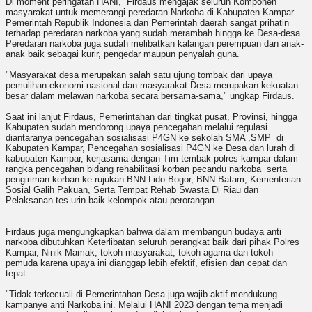
Di moment peringatan HANI, Firdaus mengajak seluruh Komponen
masyarakat untuk memerangi peredaran Narkoba di Kabupaten Kampar.
Pemerintah Republik Indonesia dan Pemerintah daerah sangat prihatin
terhadap peredaran narkoba yang sudah merambah hingga ke Desa-desa.
Peredaran narkoba juga sudah melibatkan kalangan perempuan dan anak-
anak baik sebagai kurir, pengedar maupun penyalah guna.
"Masyarakat desa merupakan salah satu ujung tombak dari upaya
pemulihan ekonomi nasional dan masyarakat Desa merupakan kekuatan
besar dalam melawan narkoba secara bersama-sama," ungkap Firdaus.
Saat ini lanjut Firdaus, Pemerintahan dari tingkat pusat, Provinsi, hingga
Kabupaten sudah mendorong upaya pencegahan melalui regulasi
diantaranya pencegahan sosialisasi P4GN ke sekolah SMA ,SMP di
Kabupaten Kampar, Pencegahan sosialisasi P4GN ke Desa dan lurah di
kabupaten Kampar, kerjasama dengan Tim tembak polres kampar dalam
rangka pencegahan bidang rehabilitasi korban pecandu narkoba serta
pengiriman korban ke rujukan BNN Lido Bogor, BNN Batam, Kementerian
Sosial Galih Pakuan, Serta Tempat Rehab Swasta Di Riau dan
Pelaksanan tes urin baik kelompok atau perorangan.
Firdaus juga mengungkapkan bahwa dalam membangun budaya anti
narkoba dibutuhkan Keterlibatan seluruh perangkat baik dari pihak Polres
Kampar, Ninik Mamak, tokoh masyarakat, tokoh agama dan tokoh
pemuda karena upaya ini dianggap lebih efektif, efisien dan cepat dan
tepat.
"Tidak terkecuali di Pemerintahan Desa juga wajib aktif mendukung
kampanye anti Narkoba ini. Melalui HANI 2023 dengan tema menjadi