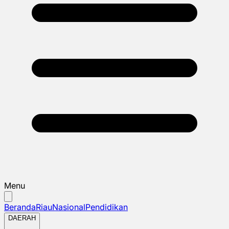
Menu
Beranda
Riau
Nasional
Pendidikan
DAERAH