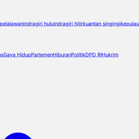
pelalawan
indragiri hulu
indragiri hilir
kuantan singingi
kepulau
as
Gaya Hidup
Parlemen
Hiburan
Politik
DPD RI
Hukrim