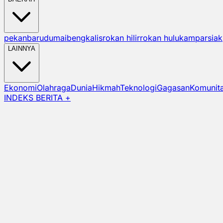
pekanbaru
dumai
bengkalis
rokan hilir
rokan hulu
kampar
siak
LAINNYA
Ekonomi
Olahraga
Dunia
Hikmah
Teknologi
Gagasan
Komunit
INDEKS BERITA +