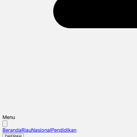
Menu
Beranda
Riau
Nasional
Pendidikan
DAERAH