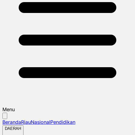
Menu
Beranda
Riau
Nasional
Pendidikan
DAERAH