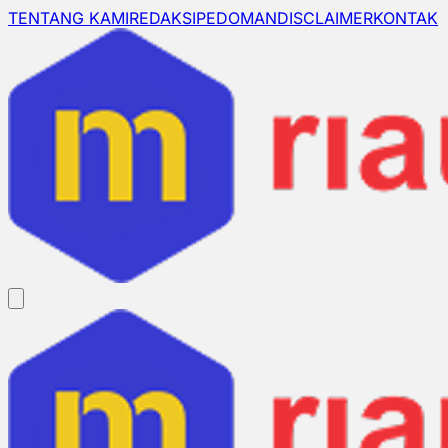
TENTANG KAMI
REDAKSI
PEDOMAN
DISCLAIMER
KONTAK