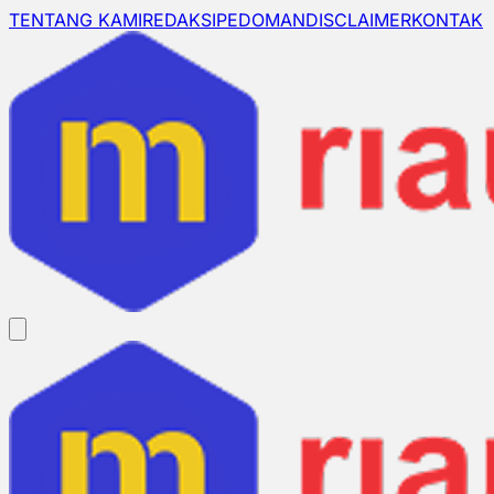
TENTANG KAMI
REDAKSI
PEDOMAN
DISCLAIMER
KONTAK