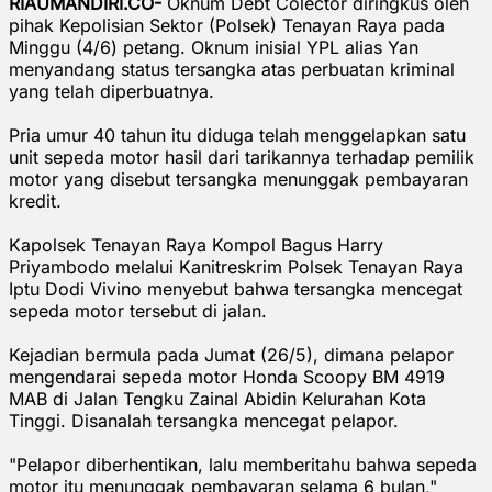
RIAUMANDIRI.CO-
Oknum Debt Colector diringkus oleh
pihak Kepolisian Sektor (Polsek) Tenayan Raya pada
Minggu (4/6) petang. Oknum inisial YPL alias Yan
menyandang status tersangka atas perbuatan kriminal
yang telah diperbuatnya.
Pria umur 40 tahun itu diduga telah menggelapkan satu
unit sepeda motor hasil dari tarikannya terhadap pemilik
motor yang disebut tersangka menunggak pembayaran
kredit.
Kapolsek Tenayan Raya Kompol Bagus Harry
Priyambodo melalui Kanitreskrim Polsek Tenayan Raya
Iptu Dodi Vivino menyebut bahwa tersangka mencegat
sepeda motor tersebut di jalan.
Kejadian bermula pada Jumat (26/5), dimana pelapor
mengendarai sepeda motor Honda Scoopy BM 4919
MAB di Jalan Tengku Zainal Abidin Kelurahan Kota
Tinggi. Disanalah tersangka mencegat pelapor.
"Pelapor diberhentikan, lalu memberitahu bahwa sepeda
motor itu menunggak pembayaran selama 6 bulan,"