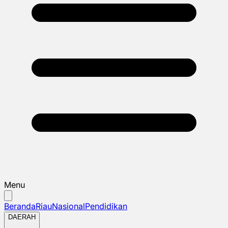
Menu
Beranda
Riau
Nasional
Pendidikan
DAERAH