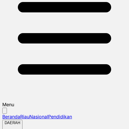
Menu
Beranda
Riau
Nasional
Pendidikan
DAERAH