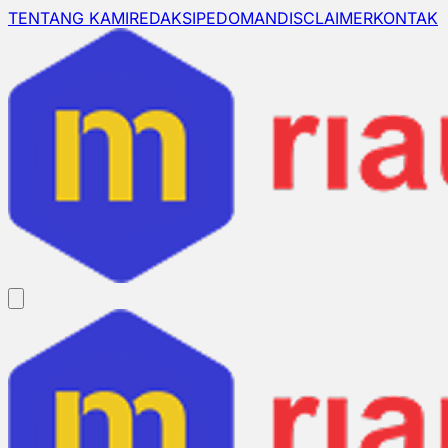
TENTANG KAMI
REDAKSI
PEDOMAN
DISCLAIMER
KONTAK