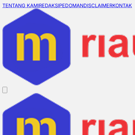
TENTANG KAMI
REDAKSI
PEDOMAN
DISCLAIMER
KONTAK