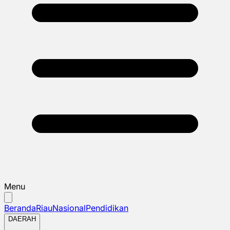
Menu
Beranda
Riau
Nasional
Pendidikan
DAERAH