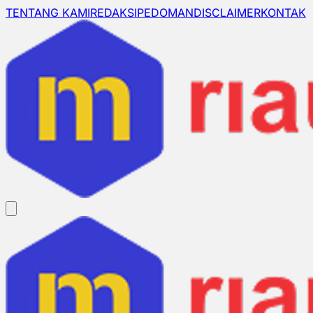
TENTANG KAMI
REDAKSI
PEDOMAN
DISCLAIMER
KONTAK