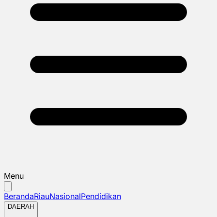
Menu
Beranda
Riau
Nasional
Pendidikan
DAERAH