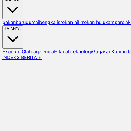
pekanbaru
dumai
bengkalis
rokan hilir
rokan hulu
kampar
siak
LAINNYA
Ekonomi
Olahraga
Dunia
Hikmah
Teknologi
Gagasan
Komunit
INDEKS BERITA +