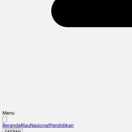
Menu
Beranda
Riau
Nasional
Pendidikan
DAERAH