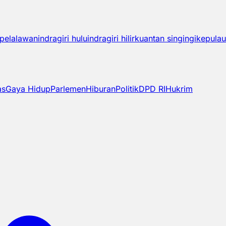
pelalawan
indragiri hulu
indragiri hilir
kuantan singingi
kepulau
as
Gaya Hidup
Parlemen
Hiburan
Politik
DPD RI
Hukrim