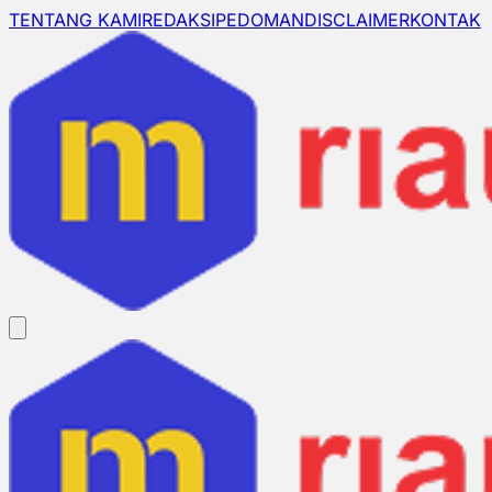
TENTANG KAMI
REDAKSI
PEDOMAN
DISCLAIMER
KONTAK