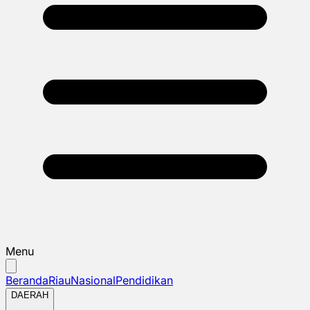
Menu
Beranda
Riau
Nasional
Pendidikan
DAERAH