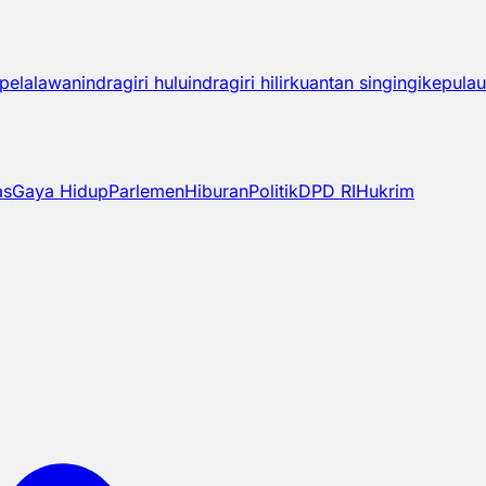
pelalawan
indragiri hulu
indragiri hilir
kuantan singingi
kepulau
as
Gaya Hidup
Parlemen
Hiburan
Politik
DPD RI
Hukrim