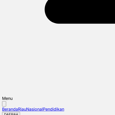
Menu
Beranda
Riau
Nasional
Pendidikan
DAERAH