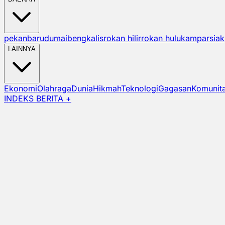
pekanbaru
dumai
bengkalis
rokan hilir
rokan hulu
kampar
siak
LAINNYA
Ekonomi
Olahraga
Dunia
Hikmah
Teknologi
Gagasan
Komunit
INDEKS BERITA +