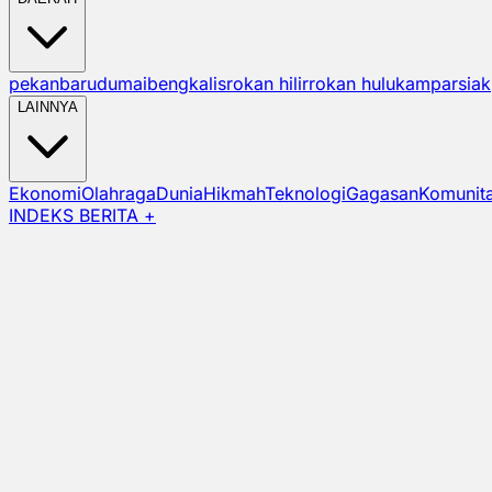
pekanbaru
dumai
bengkalis
rokan hilir
rokan hulu
kampar
siak
LAINNYA
Ekonomi
Olahraga
Dunia
Hikmah
Teknologi
Gagasan
Komunit
INDEKS BERITA +