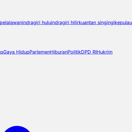
pelalawan
indragiri hulu
indragiri hilir
kuantan singingi
kepulau
as
Gaya Hidup
Parlemen
Hiburan
Politik
DPD RI
Hukrim