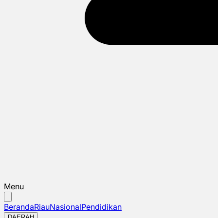
Menu
Beranda
Riau
Nasional
Pendidikan
DAERAH