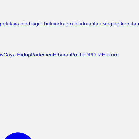
pelalawan
indragiri hulu
indragiri hilir
kuantan singingi
kepulau
as
Gaya Hidup
Parlemen
Hiburan
Politik
DPD RI
Hukrim