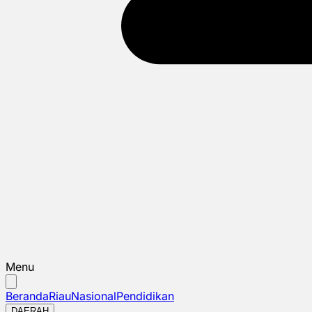
Menu
Beranda
Riau
Nasional
Pendidikan
DAERAH