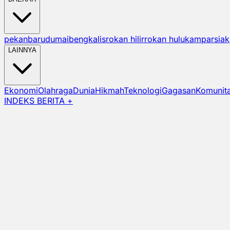
pekanbaru
dumai
bengkalis
rokan hilir
rokan hulu
kampar
siak
LAINNYA
Ekonomi
Olahraga
Dunia
Hikmah
Teknologi
Gagasan
Komunit
INDEKS BERITA +