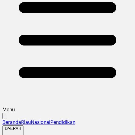
Menu
Beranda
Riau
Nasional
Pendidikan
DAERAH