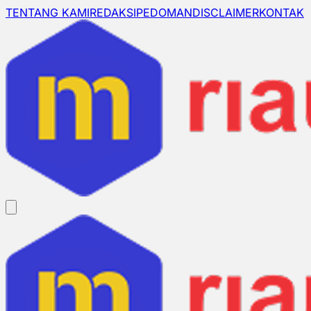
TENTANG KAMI
REDAKSI
PEDOMAN
DISCLAIMER
KONTAK