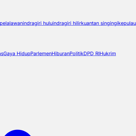
pelalawan
indragiri hulu
indragiri hilir
kuantan singingi
kepulau
as
Gaya Hidup
Parlemen
Hiburan
Politik
DPD RI
Hukrim