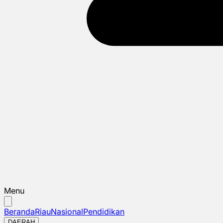
Menu
Beranda
Riau
Nasional
Pendidikan
DAERAH