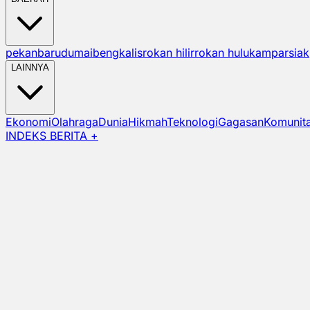
pekanbaru
dumai
bengkalis
rokan hilir
rokan hulu
kampar
siak
LAINNYA
Ekonomi
Olahraga
Dunia
Hikmah
Teknologi
Gagasan
Komunit
INDEKS BERITA +