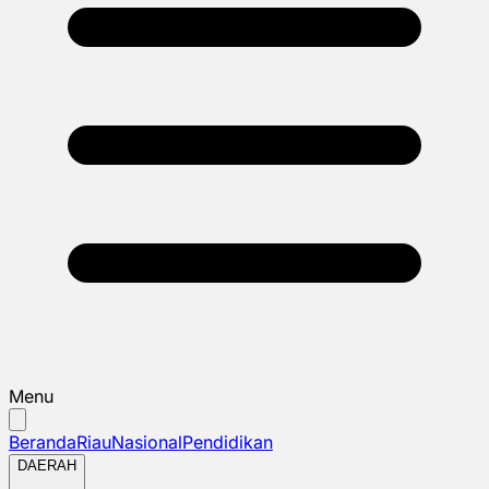
Menu
Beranda
Riau
Nasional
Pendidikan
DAERAH