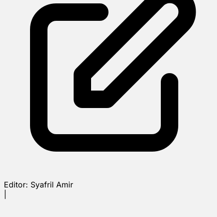
Editor:
Syafril Amir
|