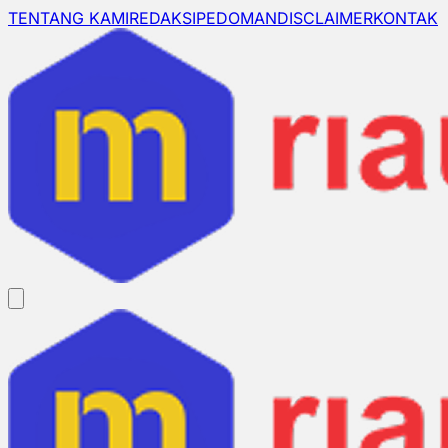
TENTANG KAMI
REDAKSI
PEDOMAN
DISCLAIMER
KONTAK