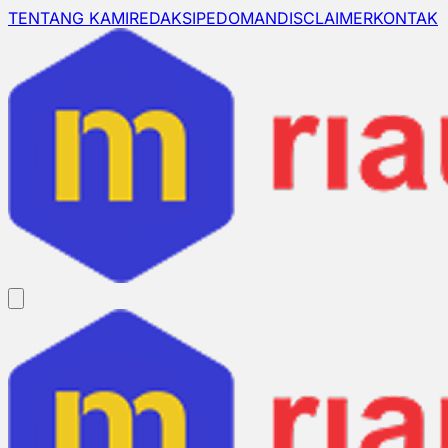
TENTANG KAMI
REDAKSI
PEDOMAN
DISCLAIMER
KONTAK