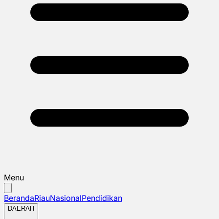
Menu
Beranda
Riau
Nasional
Pendidikan
DAERAH