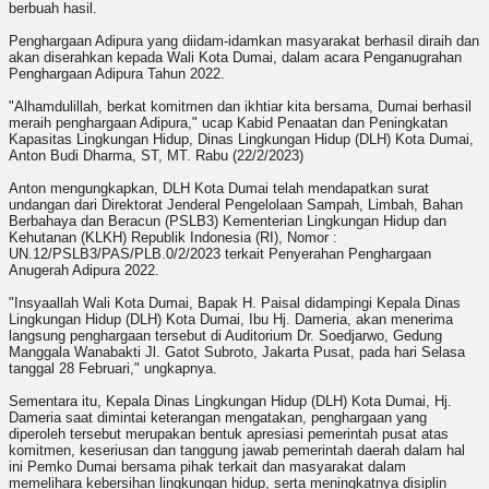
berbuah hasil.
Penghargaan Adipura yang diidam-idamkan masyarakat berhasil diraih dan
akan diserahkan kepada Wali Kota Dumai, dalam acara Penganugrahan
Penghargaan Adipura Tahun 2022.
"Alhamdulillah, berkat komitmen dan ikhtiar kita bersama, Dumai berhasil
meraih penghargaan Adipura," ucap Kabid Penaatan dan Peningkatan
Kapasitas Lingkungan Hidup, Dinas Lingkungan Hidup (DLH) Kota Dumai,
Anton Budi Dharma, ST, MT. Rabu (22/2/2023)
Anton mengungkapkan, DLH Kota Dumai telah mendapatkan surat
undangan dari Direktorat Jenderal Pengelolaan Sampah, Limbah, Bahan
Berbahaya dan Beracun (PSLB3) Kementerian Lingkungan Hidup dan
Kehutanan (KLKH) Republik Indonesia (RI), Nomor :
UN.12/PSLB3/PAS/PLB.0/2/2023 terkait Penyerahan Penghargaan
Anugerah Adipura 2022.
"Insyaallah Wali Kota Dumai, Bapak H. Paisal didampingi Kepala Dinas
Lingkungan Hidup (DLH) Kota Dumai, Ibu Hj. Dameria, akan menerima
langsung penghargaan tersebut di Auditorium Dr. Soedjarwo, Gedung
Manggala Wanabakti Jl. Gatot Subroto, Jakarta Pusat, pada hari Selasa
tanggal 28 Februari," ungkapnya.
Sementara itu, Kepala Dinas Lingkungan Hidup (DLH) Kota Dumai, Hj.
Dameria saat dimintai keterangan mengatakan, penghargaan yang
diperoleh tersebut merupakan bentuk apresiasi pemerintah pusat atas
komitmen, keseriusan dan tanggung jawab pemerintah daerah dalam hal
ini Pemko Dumai bersama pihak terkait dan masyarakat dalam
memelihara kebersihan lingkungan hidup, serta meningkatnya disiplin