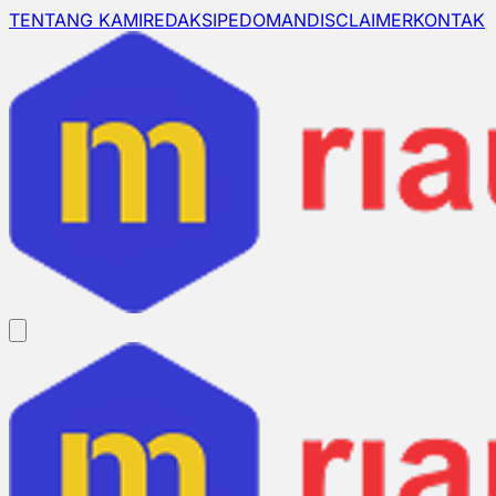
TENTANG KAMI
REDAKSI
PEDOMAN
DISCLAIMER
KONTAK