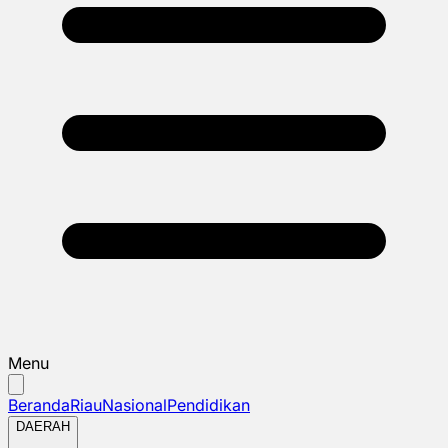
Menu
Beranda
Riau
Nasional
Pendidikan
DAERAH