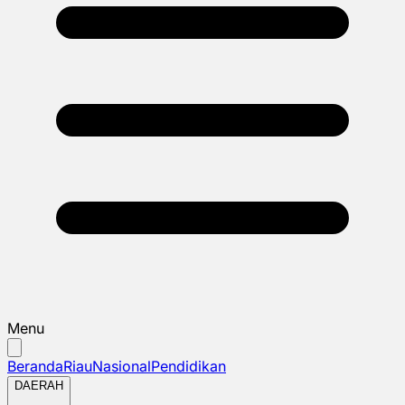
Menu
Beranda
Riau
Nasional
Pendidikan
DAERAH