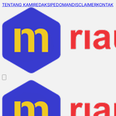
TENTANG KAMI
REDAKSI
PEDOMAN
DISCLAIMER
KONTAK