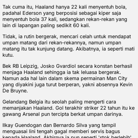
Tak cuma itu, Haaland hanya 22 kali menyentuh bola,
padahal Ederson yang berposisi sebagai kiper saja
menyentuh bola 37 kali, sedangkan rekan-rekan yang
lain di lapangan paling sedikit 60 kali.
Tidak, ia rutin bergerak, mencari celah untuk mendapat
umpan matang dari rekan-rekannya, namun umpan
matang itu tak kunjung datang. Akibatnya, ia seperti mati
kutu.
Bek RB Leipzig, Josko Gvardiol secara konstan berhasil
menjaga Haaland sehingga ia tak leluasa bergerak.
Namun ada hal lain dalam skema permainan Man City
yang diyakini juga turut berperan, yakni absennya Kevin
De Bruyne.
Gelandang Belgia itu seolah paling mengerti cara
memanjakan Haaland. Gol terakhir striker 22 tahun itu ke
gawang Arsenal pun tercipta berkat umpan darinya.
Ilkay Guendogan dan Bernardo Silva yang tampil
menguasai lini tengah gagal memberi servis bagus
kepada Haaland. Akhirnya ia pun seperti 'stok berlebih'