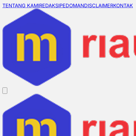
TENTANG KAMI
REDAKSI
PEDOMAN
DISCLAIMER
KONTAK