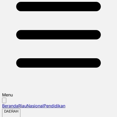
Menu
Beranda
Riau
Nasional
Pendidikan
DAERAH