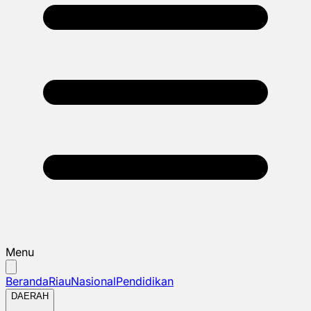
Menu
Beranda
Riau
Nasional
Pendidikan
DAERAH