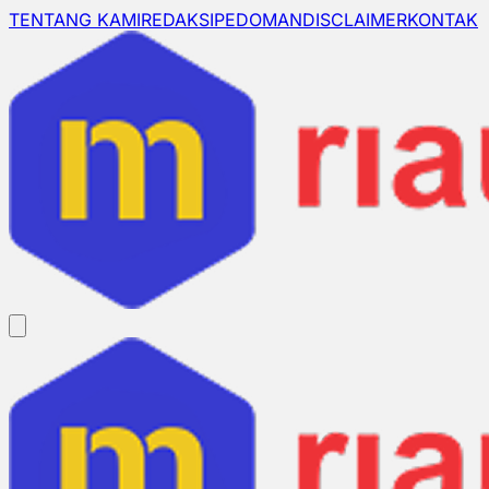
TENTANG KAMI
REDAKSI
PEDOMAN
DISCLAIMER
KONTAK