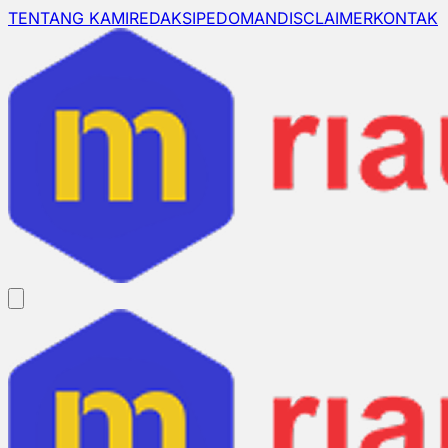
TENTANG KAMI
REDAKSI
PEDOMAN
DISCLAIMER
KONTAK