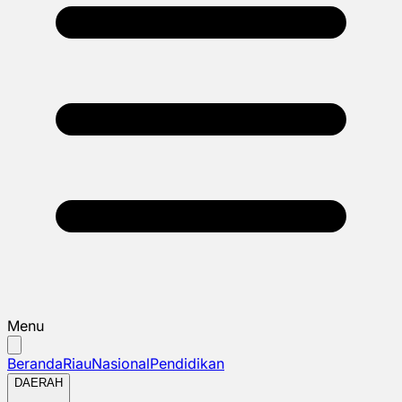
Menu
Beranda
Riau
Nasional
Pendidikan
DAERAH