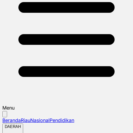
Menu
Beranda
Riau
Nasional
Pendidikan
DAERAH