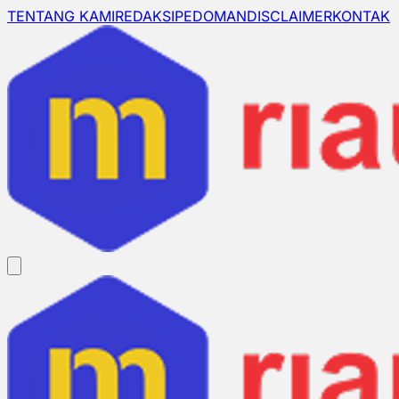
TENTANG KAMI
REDAKSI
PEDOMAN
DISCLAIMER
KONTAK