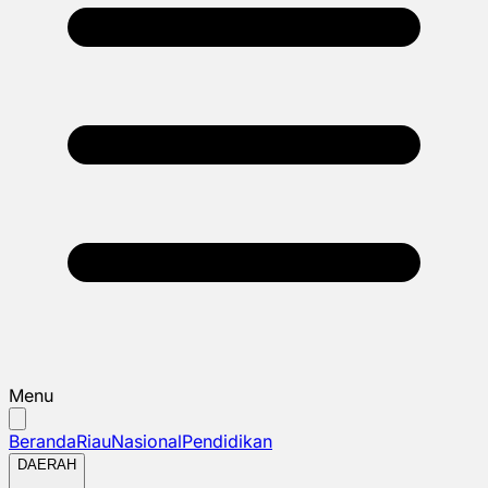
Menu
Beranda
Riau
Nasional
Pendidikan
DAERAH