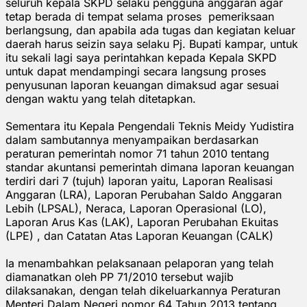
seluruh kepala SKPD selaku pengguna anggaran agar
tetap berada di tempat selama proses pemeriksaan
berlangsung, dan apabila ada tugas dan kegiatan keluar
daerah harus seizin saya selaku Pj. Bupati kampar, untuk
itu sekali lagi saya perintahkan kepada Kepala SKPD
untuk dapat mendampingi secara langsung proses
penyusunan laporan keuangan dimaksud agar sesuai
dengan waktu yang telah ditetapkan.
Sementara itu Kepala Pengendali Teknis Meidy Yudistira
dalam sambutannya menyampaikan berdasarkan
peraturan pemerintah nomor 71 tahun 2010 tentang
standar akuntansi pemerintah dimana laporan keuangan
terdiri dari 7 (tujuh) laporan yaitu, Laporan Realisasi
Anggaran (LRA), Laporan Perubahan Saldo Anggaran
Lebih (LPSAL), Neraca, Laporan Operasional (LO),
Laporan Arus Kas (LAK), Laporan Perubahan Ekuitas
(LPE) , dan Catatan Atas Laporan Keuangan (CALK)
Ia menambahkan pelaksanaan pelaporan yang telah
diamanatkan oleh PP 71/2010 tersebut wajib
dilaksanakan, dengan telah dikeluarkannya Peraturan
Menteri Dalam Negeri nomor 64 Tahun 2013 tentang