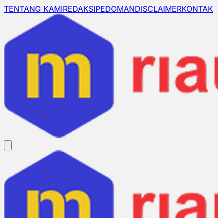
TENTANG KAMI
REDAKSI
PEDOMAN
DISCLAIMER
KONTAK