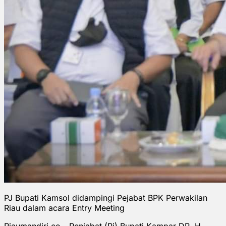
PJ Bupati Kamsol didampingi Pejabat BPK Perwakilan
Riau dalam acara Entry Meeting
Riaumandiri.co- Penjabat (Pj) Bupati Kampar DR. H.