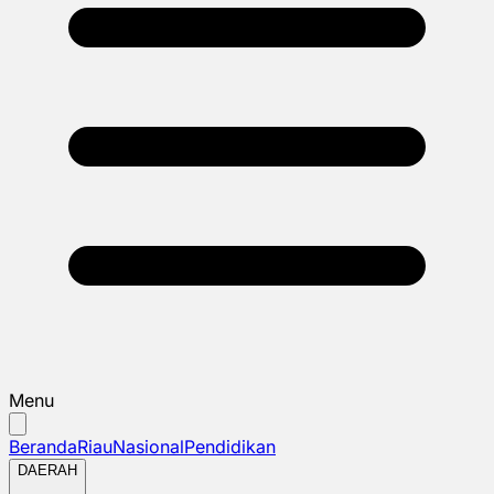
Menu
Beranda
Riau
Nasional
Pendidikan
DAERAH