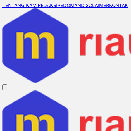
TENTANG KAMI
REDAKSI
PEDOMAN
DISCLAIMER
KONTAK