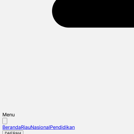
Menu
Beranda
Riau
Nasional
Pendidikan
DAERAH