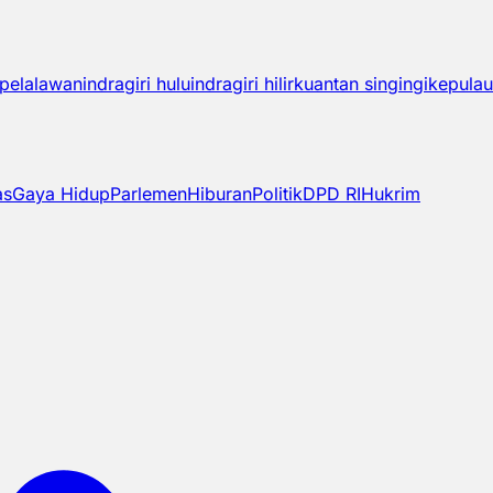
pelalawan
indragiri hulu
indragiri hilir
kuantan singingi
kepulau
as
Gaya Hidup
Parlemen
Hiburan
Politik
DPD RI
Hukrim