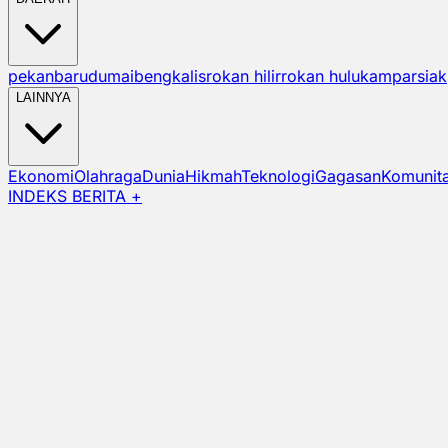
pekanbaru
dumai
bengkalis
rokan hilir
rokan hulu
kampar
siak
LAINNYA
Ekonomi
Olahraga
Dunia
Hikmah
Teknologi
Gagasan
Komunit
INDEKS BERITA +