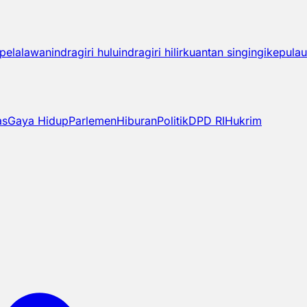
pelalawan
indragiri hulu
indragiri hilir
kuantan singingi
kepulau
as
Gaya Hidup
Parlemen
Hiburan
Politik
DPD RI
Hukrim