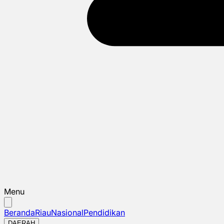
Menu
Beranda
Riau
Nasional
Pendidikan
DAERAH