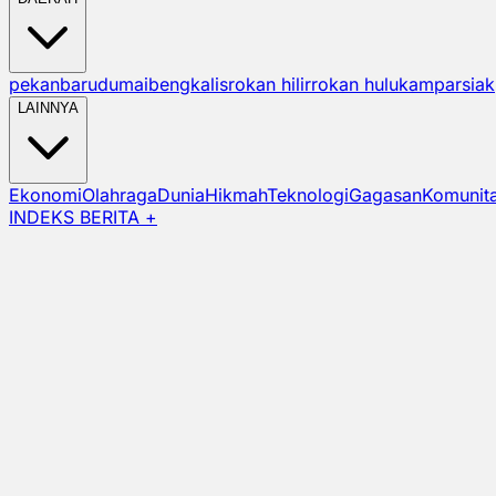
pekanbaru
dumai
bengkalis
rokan hilir
rokan hulu
kampar
siak
LAINNYA
Ekonomi
Olahraga
Dunia
Hikmah
Teknologi
Gagasan
Komunit
INDEKS BERITA +