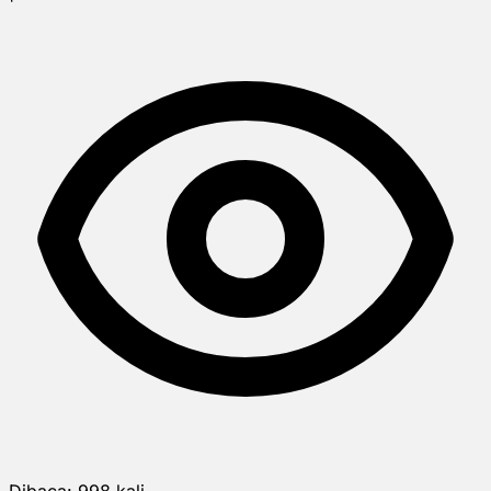
Dibaca:
998
kali