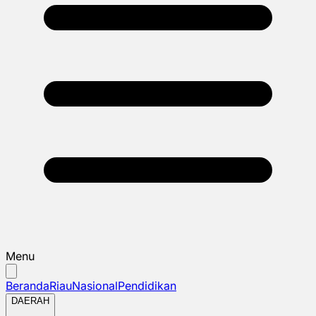
Menu
Beranda
Riau
Nasional
Pendidikan
DAERAH