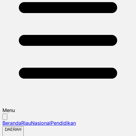
Menu
Beranda
Riau
Nasional
Pendidikan
DAERAH