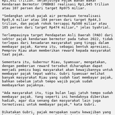
Rp1,052 triliun. Selanjutnya Pajak Bahan Bakar 
Kendaraan Bermotor (PBBKB) realisasi Rp1,045 triliun 
atau 107 persen dari target Rp975 miliar.

"Sedangkan untuk pajak air permukaan terealisasi 
Rp45,6 miliar atau 104 persen dari target Rp44,3 
triliun, dan pajak rokok tercapai Rp500 miliar atau 
105 persen dari target Rp474 miliar," jelas Syahrial. 

Terlampauinya target Pendapatan Asli Daerah (PAD) dari 
sektor pajak kendaraan bermotor pada tahun 2022, tidak 
terlepas dari kesadaran masyarakat yang tinggi dalam 
membayar pajak. Karena itu, sebagai bentuk apresiasi, 
Pemprov Riau akan memberikan reward kepada masyarakat 
taat pajak.

Sementara itu, Gubernur Riau, Syamsuar, mengatakan, 
dengan pemberian reward tersebut diharapkan dapat 
menjadi pemicu bagi masyarakat akan kewajibannya untuk 
membayar pajak tepat waktu. Gubri Syamsuar melihat 
banyak masyarakat Riau yang sudah taat membayar pajak, 
bahkan sebelum jatuh tempo wajib pajak sudah 
membayarkan pajaknya. 

"Ada masyarakat itu, tiga bulan lagi jatuh tempo sudah 
membayar pajak. Yang seperti ini hendaknya diberikan 
hadiah, agar dia senang dan masyarakat lain juga 
termotivasi untuk membayar pajak," kata Gubri. 

Dikatakan Gubri, pajak merupakan suatu kewajiban yang 