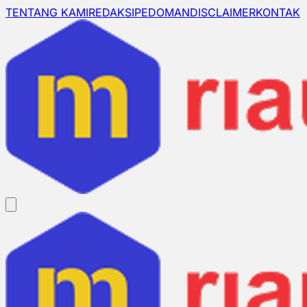
TENTANG KAMI
REDAKSI
PEDOMAN
DISCLAIMER
KONTAK