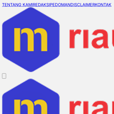
TENTANG KAMI
REDAKSI
PEDOMAN
DISCLAIMER
KONTAK