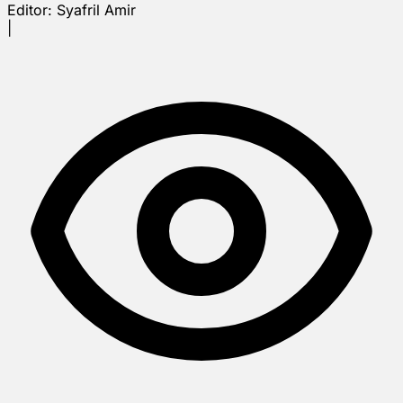
Editor:
Syafril Amir
|