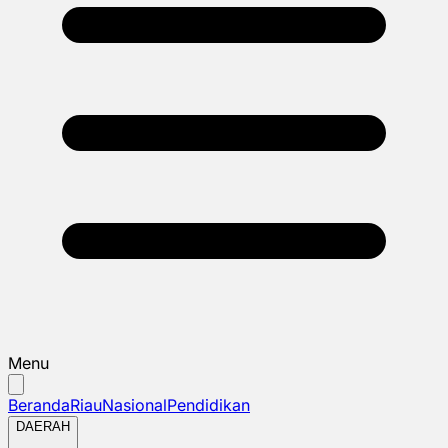
Menu
Beranda
Riau
Nasional
Pendidikan
DAERAH