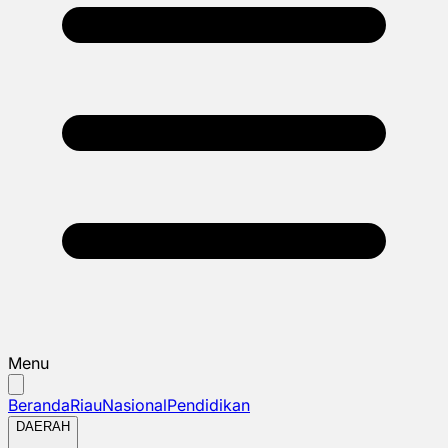
Menu
Beranda
Riau
Nasional
Pendidikan
DAERAH