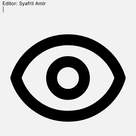
Editor:
Syafril Amir
|