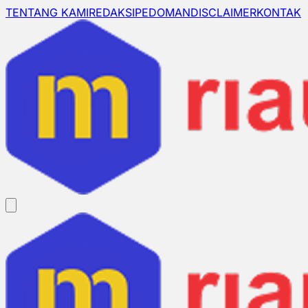
TENTANG KAMI
REDAKSI
PEDOMAN
DISCLAIMER
KONTAK