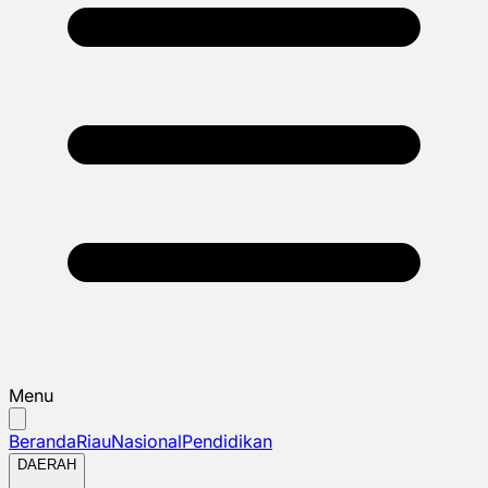
Menu
Beranda
Riau
Nasional
Pendidikan
DAERAH