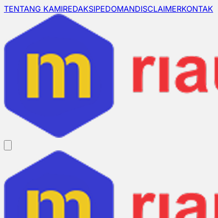
TENTANG KAMI
REDAKSI
PEDOMAN
DISCLAIMER
KONTAK