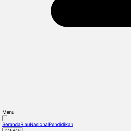
Menu
Beranda
Riau
Nasional
Pendidikan
DAERAH