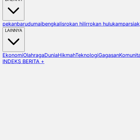
pekanbaru
dumai
bengkalis
rokan hilir
rokan hulu
kampar
siak
LAINNYA
Ekonomi
Olahraga
Dunia
Hikmah
Teknologi
Gagasan
Komunit
INDEKS BERITA +