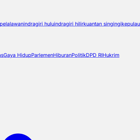
pelalawan
indragiri hulu
indragiri hilir
kuantan singingi
kepulau
as
Gaya Hidup
Parlemen
Hiburan
Politik
DPD RI
Hukrim