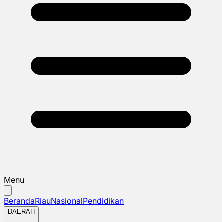
Menu
Beranda
Riau
Nasional
Pendidikan
DAERAH