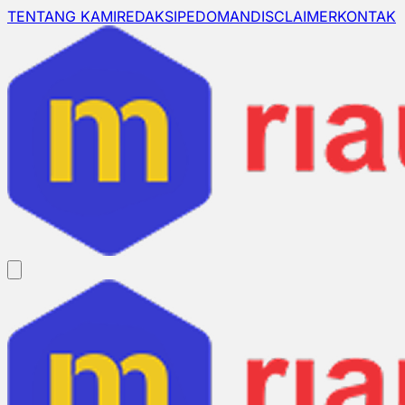
TENTANG KAMI
REDAKSI
PEDOMAN
DISCLAIMER
KONTAK