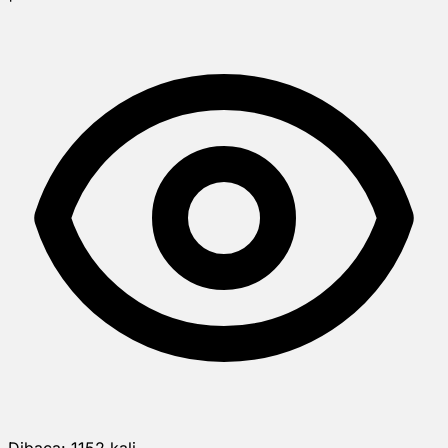
Dibaca:
1152
kali