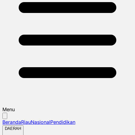
Menu
Beranda
Riau
Nasional
Pendidikan
DAERAH