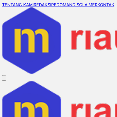
TENTANG KAMI
REDAKSI
PEDOMAN
DISCLAIMER
KONTAK