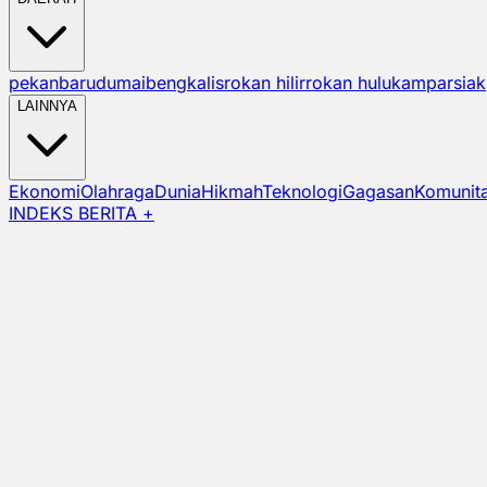
pekanbaru
dumai
bengkalis
rokan hilir
rokan hulu
kampar
siak
LAINNYA
Ekonomi
Olahraga
Dunia
Hikmah
Teknologi
Gagasan
Komunit
INDEKS BERITA +