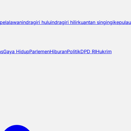
pelalawan
indragiri hulu
indragiri hilir
kuantan singingi
kepulau
as
Gaya Hidup
Parlemen
Hiburan
Politik
DPD RI
Hukrim