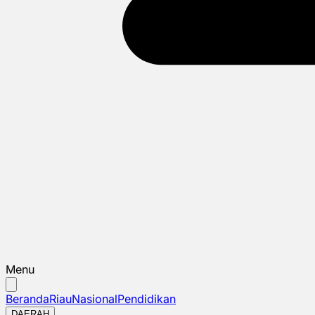
Menu
Beranda
Riau
Nasional
Pendidikan
DAERAH