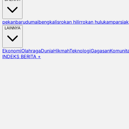
pekanbaru
dumai
bengkalis
rokan hilir
rokan hulu
kampar
siak
LAINNYA
Ekonomi
Olahraga
Dunia
Hikmah
Teknologi
Gagasan
Komunit
INDEKS BERITA +