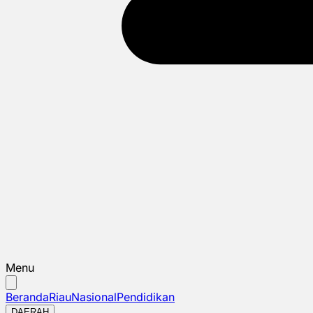
Menu
Beranda
Riau
Nasional
Pendidikan
DAERAH