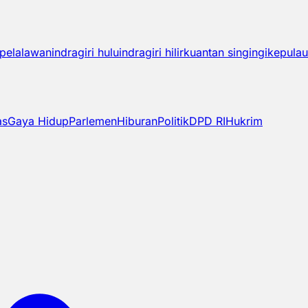
pelalawan
indragiri hulu
indragiri hilir
kuantan singingi
kepulau
as
Gaya Hidup
Parlemen
Hiburan
Politik
DPD RI
Hukrim