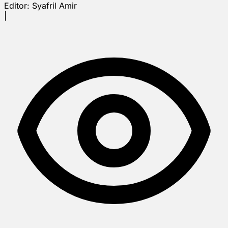
Editor:
Syafril Amir
|