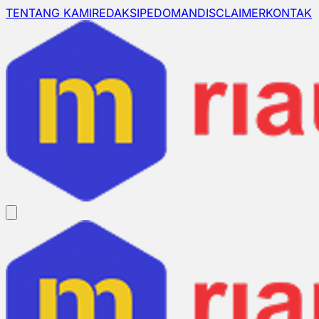
TENTANG KAMI
REDAKSI
PEDOMAN
DISCLAIMER
KONTAK