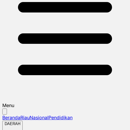
Menu
Beranda
Riau
Nasional
Pendidikan
DAERAH