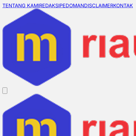
TENTANG KAMI
REDAKSI
PEDOMAN
DISCLAIMER
KONTAK