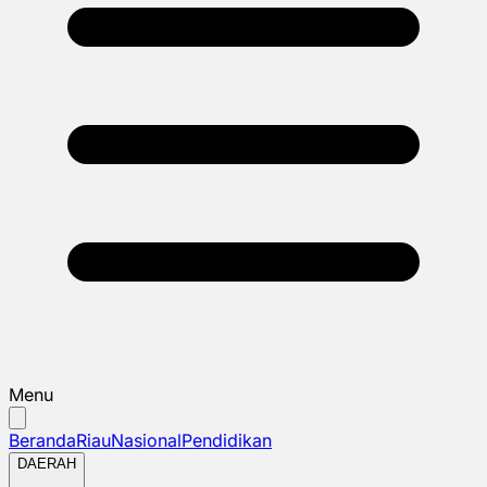
Menu
Beranda
Riau
Nasional
Pendidikan
DAERAH