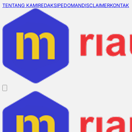
TENTANG KAMI
REDAKSI
PEDOMAN
DISCLAIMER
KONTAK