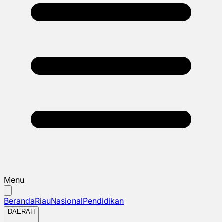
Menu
Beranda
Riau
Nasional
Pendidikan
DAERAH