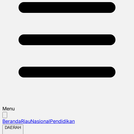
Menu
Beranda
Riau
Nasional
Pendidikan
DAERAH