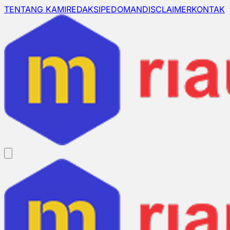
TENTANG KAMI
REDAKSI
PEDOMAN
DISCLAIMER
KONTAK