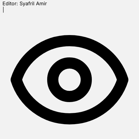
Editor:
Syafril Amir
|