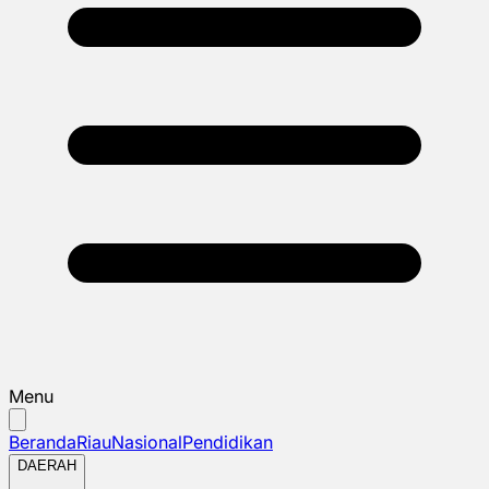
Menu
Beranda
Riau
Nasional
Pendidikan
DAERAH