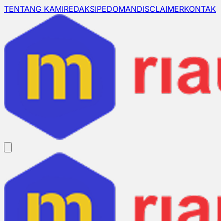
TENTANG KAMI
REDAKSI
PEDOMAN
DISCLAIMER
KONTAK