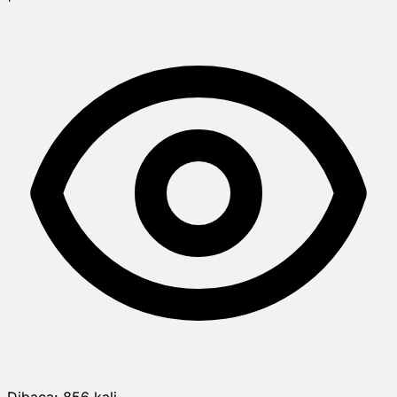
Dibaca:
856
kali