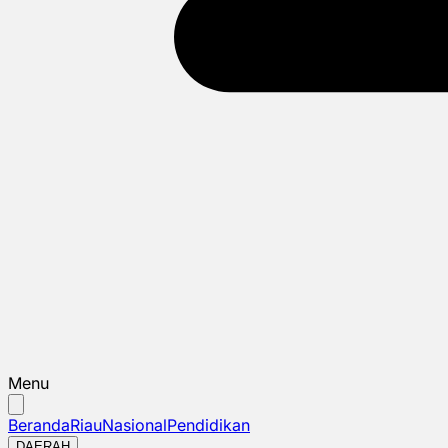
Menu
Beranda
Riau
Nasional
Pendidikan
DAERAH