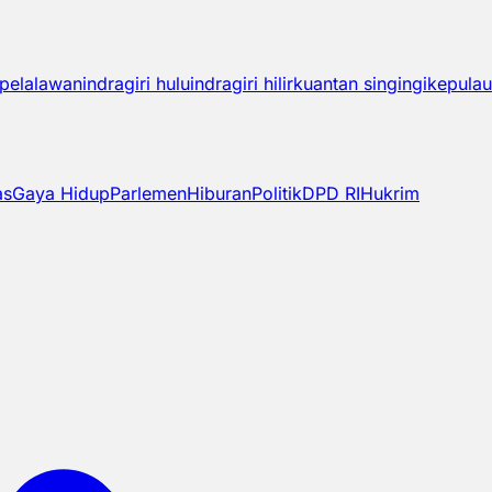
pelalawan
indragiri hulu
indragiri hilir
kuantan singingi
kepulau
as
Gaya Hidup
Parlemen
Hiburan
Politik
DPD RI
Hukrim