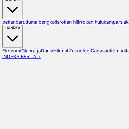
pekanbaru
dumai
bengkalis
rokan hilir
rokan hulu
kampar
siak
LAINNYA
Ekonomi
Olahraga
Dunia
Hikmah
Teknologi
Gagasan
Komunit
INDEKS BERITA +