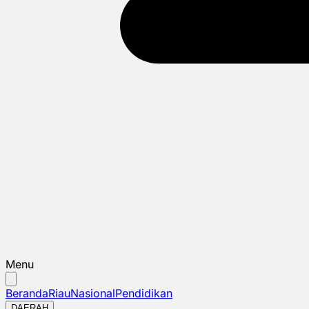
Menu
Beranda
Riau
Nasional
Pendidikan
DAERAH