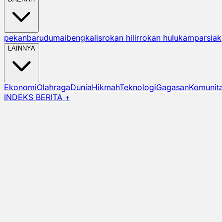
pekanbaru
dumai
bengkalis
rokan hilir
rokan hulu
kampar
siak
LAINNYA
Ekonomi
Olahraga
Dunia
Hikmah
Teknologi
Gagasan
Komunit
INDEKS BERITA +