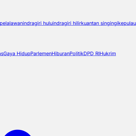
pelalawan
indragiri hulu
indragiri hilir
kuantan singingi
kepulau
as
Gaya Hidup
Parlemen
Hiburan
Politik
DPD RI
Hukrim