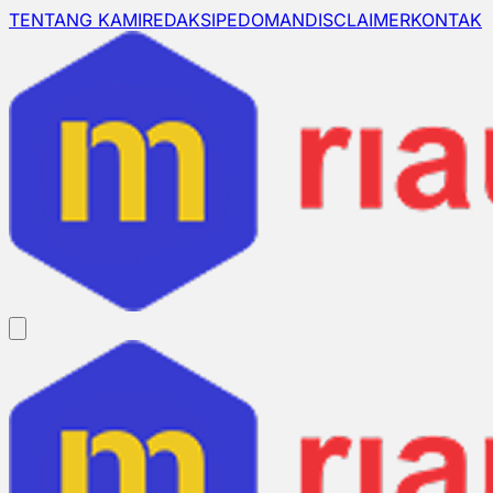
TENTANG KAMI
REDAKSI
PEDOMAN
DISCLAIMER
KONTAK