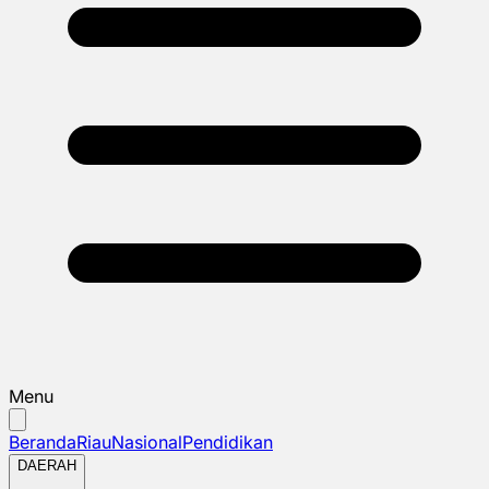
Menu
Beranda
Riau
Nasional
Pendidikan
DAERAH