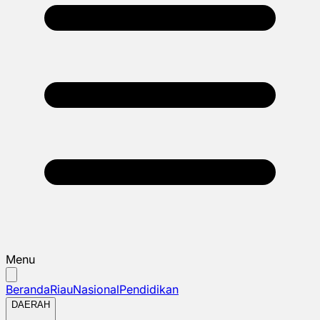
Menu
Beranda
Riau
Nasional
Pendidikan
DAERAH