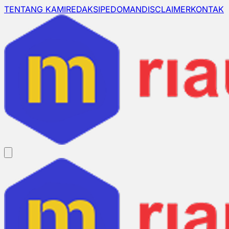
TENTANG KAMI
REDAKSI
PEDOMAN
DISCLAIMER
KONTAK