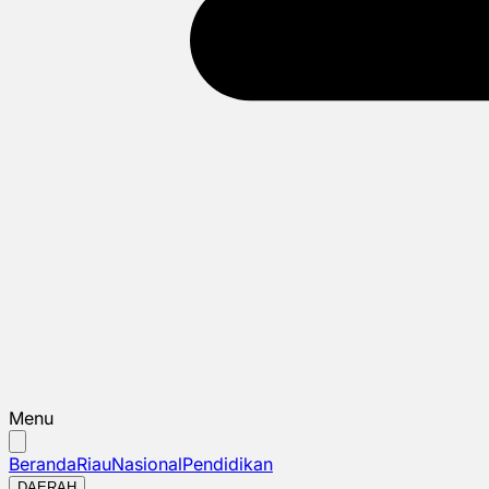
Menu
Beranda
Riau
Nasional
Pendidikan
DAERAH