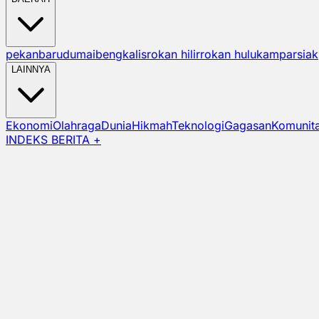
pekanbaru
dumai
bengkalis
rokan hilir
rokan hulu
kampar
siak
LAINNYA
Ekonomi
Olahraga
Dunia
Hikmah
Teknologi
Gagasan
Komunit
INDEKS BERITA +