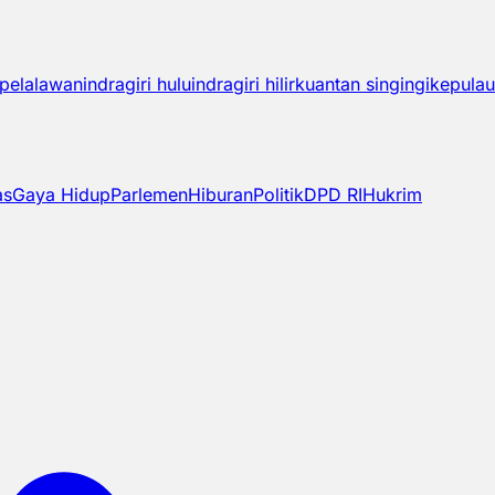
pelalawan
indragiri hulu
indragiri hilir
kuantan singingi
kepulau
as
Gaya Hidup
Parlemen
Hiburan
Politik
DPD RI
Hukrim