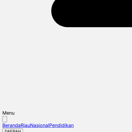
Menu
Beranda
Riau
Nasional
Pendidikan
DAERAH