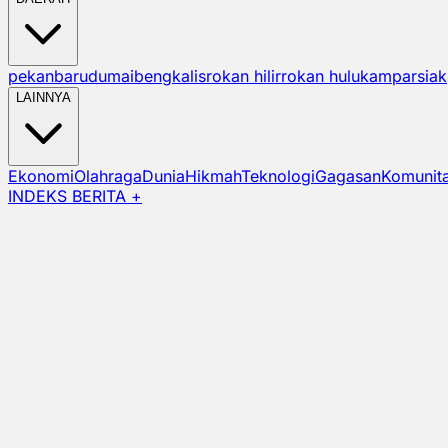
pekanbaru
dumai
bengkalis
rokan hilir
rokan hulu
kampar
siak
LAINNYA
Ekonomi
Olahraga
Dunia
Hikmah
Teknologi
Gagasan
Komunit
INDEKS BERITA +