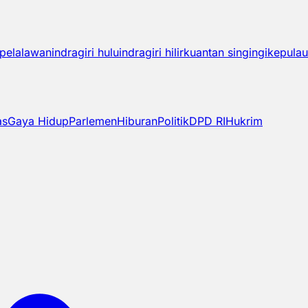
pelalawan
indragiri hulu
indragiri hilir
kuantan singingi
kepulau
as
Gaya Hidup
Parlemen
Hiburan
Politik
DPD RI
Hukrim